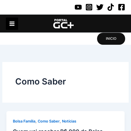
Ir
para
o
conteúdo
INICIO
Como Saber
,
,
Bolsa Família
Como Saber
Notícias