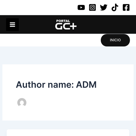
Ir
para
o
conteúdo
INICIO
Author name: ADM